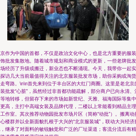
北京作为中国的首都，不仅是政治文化中心，也是北方重要的服
服饰批发集散地。随着城市规划和商业模式的更新，一些老牌批
市场经历了升级或搬迁，新业态也不断涌现。今天，我带你一起
地探访几大当前最值得关注的北京服装批发市场，助你采购或淘
走弯路。\n\n首先来到位于丰台区的大红门商圈。这里是老北京
服装批发“心脏”，虽然经过非首都功能疏解，部分商户已向永清、
州等地转移，但留存下来的市场如新世纪、天雅、福海国际等集
度更高，主打中高端女装及品牌代理，二楼以上常能看到精品主
人工作室。其次推荐动物园批发市场片区（简称“动批”）。搬离动
核心楼群并以全新面貌扎根于大兴的“北京服装城”，联动大兴经济
地，继承了对面料的敏锐触觉和广泛的厂址渠道；客流分流后有