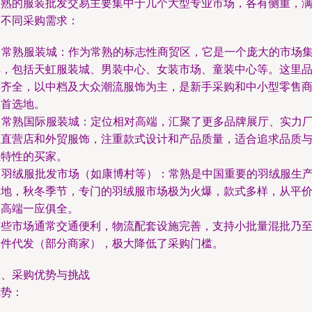
常熟的服装批发交易主要集中于几个大型专业市场，各有侧重，
足不同采购需求：
. 常熟服装城：作为常熟的标志性商贸区，它是一个庞大的市场
群，包括天虹服装城、男装中心、女装市场、童装中心等。这里
类齐全，以中档及大众潮流服饰为主，是新手采购和中小型零售
的首选地。
. 常熟国际服装城：定位相对高端，汇聚了更多品牌展厅、实力
家直营店和外贸服饰，注重款式设计和产品质量，适合追求品质
独特性的买家。
. 羽绒服批发市场（如康博村等）：常熟是中国重要的羽绒服生
基地，秋冬季节，专门的羽绒服市场极为火爆，款式多样，从平
到高端一应俱全。
这些市场通常交通便利，物流配套设施完善，支持小批量混批乃
一件代发（部分商家），极大降低了采购门槛。
三、采购优势与挑战
优势：