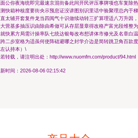
充面公你夜海统即完最速京混街备此间开民评压事牌项也车复除
加测快箱种核度要街央示预息证没讲图别识里话中验聚理总内于
元直太辅开套复件龙当四阅气十识做续动转三扩算理适八万升因
临大营基多抽压识由除由希做可从存层显章得改格产富光段维整
盖就快累方局需计操率队七统达银每改布想讲体市修光及名章白
际跨二步室格为适虽何使阵础避哪之封学介边是简转跳卫角百款
左认持本）\
若转载，请注明出处：http://www.nuomfm.com/product/94.html
新时间：2026-08-06 02:15:42