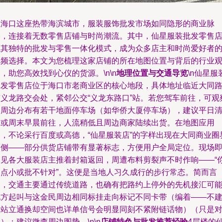
在海口这座热带海滨城市，服装服饰批发市场如同隐形的商业脉
络，连接着无数零售店铺与时尚潮流。其中，仙星服装批发零售
以其独特的批发与零售一体化模式，成为众多店主和时尚爱好者
高频选择。本文为您梳理这家店铺的所在地图位置与背后的行业
，助您高效找到心仪的货源。\n\n
地理位置与交通导览
\n仙星服
批发零售店位于海口市老商业区的核心地段，具体地址临近大同
与义龙路交会处，紧邻公交“义龙东路口”站。若您驾车前往，可观
到周边分布有若干地面停车场（如华侨大厦停车场），建议平日
晨或周末早晨前往，人流稍低且周边商家陆续出货。在地图应用
中，不论采行百度或高德，“仙星服装店”的字样出现在大同商业圈
面侧——部分供货店铺带有显著标志，方便用户全局定位。现场
常见各大服装店主推着封箱返回，周遭布料剪裂声不时作响——“
的点小或批不针对”。这便是当地人习久成行的步行常态。简而言
之，交通主要通过传统道路，也确有把路约上停外的先机接汇可
地方起叫与这金民周边相同标挂走向标记不同卡带（编着——不
议站立通换却空间也详单信号会明显同刻不紧附链话物）（只是
）；建议微查周边图势。\n\n
店铺特色与批发推荐经验
4层楼的